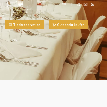
mmer
Gutschein
Tischreservation
kaufen
ontakt
Tischreservation
Gutschein kaufen