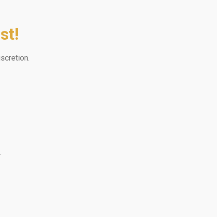
st!
scretion.
.