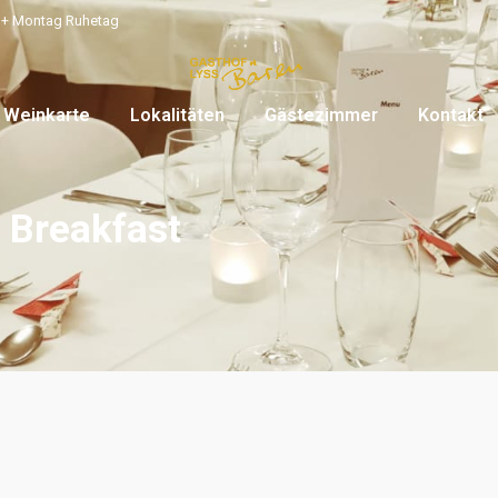
 + Montag Ruhetag
ring
Speise- & Weinkarte
Lokalitäten
Gästezi
K
 Weinkarte
Lokalitäten
Gästezimmer
Kontakt
 Breakfast