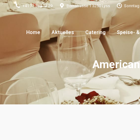
+41 32 384 13 29
Bernstrasse 1 3250 Lyss
Sonntag
Home
Aktuelles
Cate
Home
Aktuelles
Catering
Speise- &
American