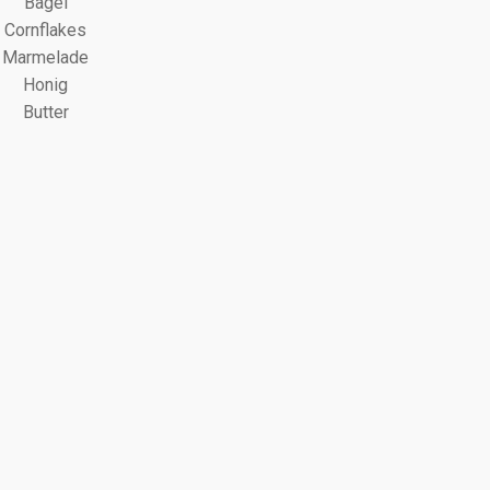
Bagel
Cornflakes
Marmelade
Honig
Butter